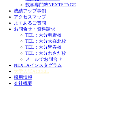
数学専門塾NEXTSTAGE
成績アップ事例
アクセスマップ
よくあるご質問
お問合せ・資料請求
TEL：大分明野校
TEL：大分大在北校
TEL：大分皆春校
TEL：大分わさだ校
メールでお問合せ
NEXTAインスタグラム
大学入試ACCEL.
採用情報
会社概要