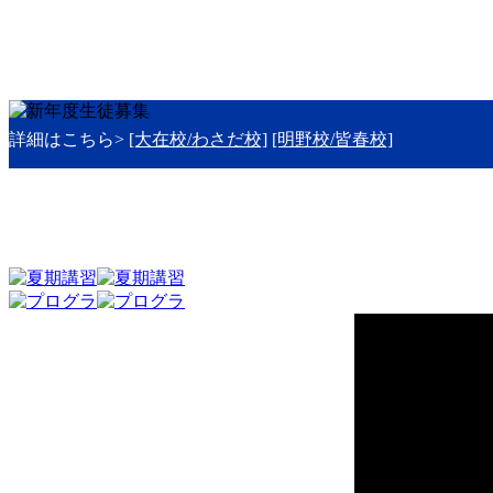
詳細はこちら>
[大在校/わさだ校]
[明野校/皆春校]