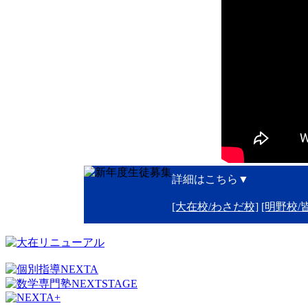
詳細はこちら▼
[大在校/わさだ校]
[明野校/